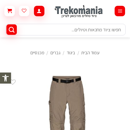
Ski
t
conten
חיפוש
עבור:
עמוד הבית
/
ביגוד
/
גברים
/
מכנסיים
פתח סרגל 