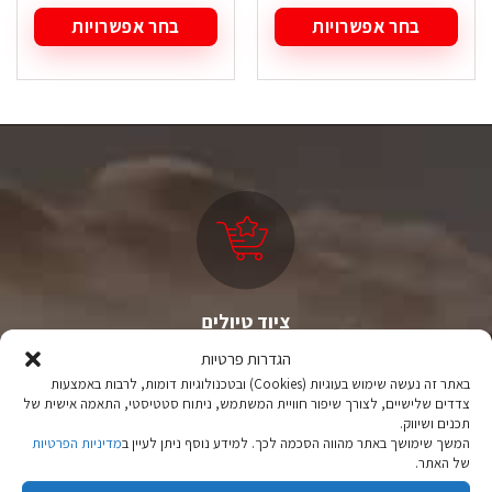
המקורי
הנוכחי
המקורי
הנוכח
היה:
הוא:
היה:
הוא:
בחר אפשרויות
בחר אפשרויות
₪ 149.90.
₪ 199.90.
₪ 149.90.
₪ 199.90.
למוצר
למוצר
זה
זה
יש
יש
מספר
מספר
סוגים.
סוגים.
ניתן
ניתן
לבחור
לבחור
את
את
האפשרויות
האפשרויות
בעמוד
בעמוד
המוצר
המוצר
ציוד טיולים
מהיבואן לצרכן
הגדרות פרטיות
באתר זה נעשה שימוש בעוגיות (Cookies) ובטכנולוגיות דומות, לרבות באמצעות
יבוא ישיר לצד מותגים מובילים במחירים ללא תחרות.
צדדים שלישיים, לצורך שיפור חוויית המשתמש, ניתוח סטטיסטי, התאמה אישית של
תכנים ושיווק.
המשך שימושך באתר מהווה הסכמה לכך. למידע נוסף ניתן לעיין ב
מדיניות הפרטיות
של האתר.