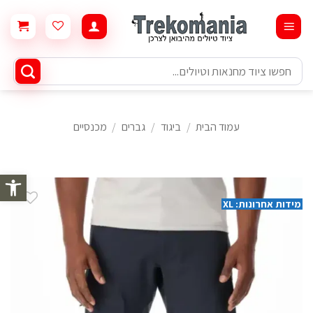
Ski
t
conten
חיפוש
עבור:
עמוד הבית
/
ביגוד
/
גברים
/
מכנסיים
פתח סרגל 
מידות אחרונות: XL