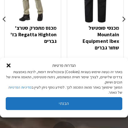
מכנסי סופטשל
מכנס מתפרק סטרצ'
Mountain
Regatta Highton בז'
Equipment Ibex
גברים
שחור גברים
₪
199.90
₪
399.90
הגדרות פרטיות
באתר זה נעשה שימוש בעוגיות (Cookies) ובטכנולוגיות דומות, לרבות באמצעות
צדדים שלישיים, לצורך שיפור חוויית המשתמש, ניתוח סטטיסטי, התאמה אישית של
בחר אפשרויות
בחר אפשרויות
תכנים ושיווק.
למוצר
למוצר
המשך שימושך באתר מהווה הסכמה לכך. למידע נוסף ניתן לעיין ב
מדיניות הפרטיות
זה
זה
של האתר.
יש
יש
מספר
מספר
הבנתי
סוגים.
סוגים.
ניתן
ניתן
לבחור
לבחור
את
את