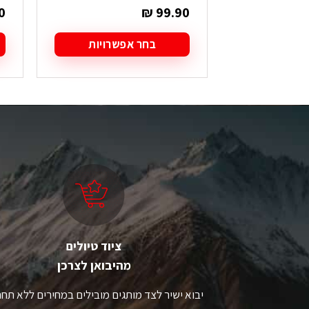
0
₪
99.90
בחר אפשרויות
למוצר
ל
זה
ז
יש
י
מספר
מ
סוגים.
סו
ניתן
ני
לבחור
ל
את
א
האפשרויות
ה
בעמוד
ב
המוצר
ה
ציוד טיולים
מהיבואן לצרכן
יבוא ישיר לצד מותגים מובילים במחירים ללא תחר