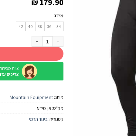
₪
179.90
מידה
42
40
38
36
34
כמות של מכנס טרמי Mountain Equipment Karluk נשים שחור
צוות מכירות / ine
צריכים עזר
מותג:
Mountain Equipment
מק"ט:
אין מידע
קטגוריה:
ביגוד תרמי