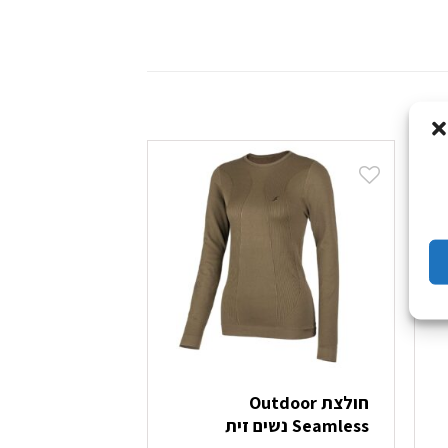
חולצת Outdoor
מכנס less
Seamless נשים זית
נשים שחור