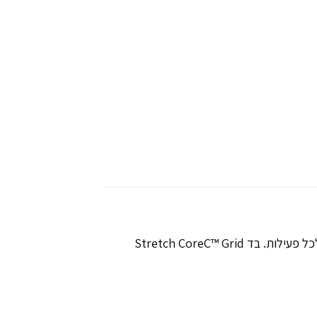
בד הפליס בטכנולוגית ™CoreC רקום בקפידה כדי ליצור את השילוב הטוב ביותר בין משקל ונוחות. שנוצר לתת מענה לכל פעילות. בד Stretch CoreC™ Grid