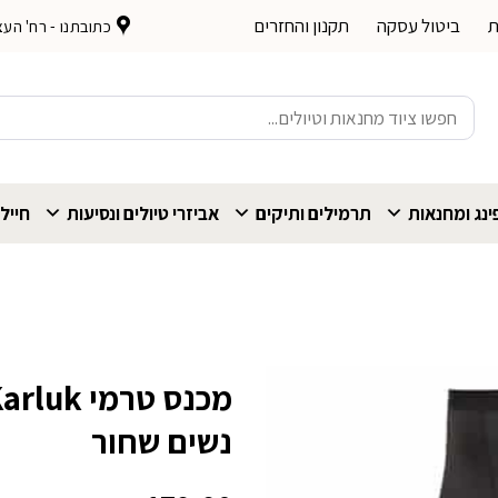
ת
ביטול עסקה
תקנון והחזרים
כתובתנו - רח' העצמאות 
חיפוש
עבור:
נג ומחנאות
תרמילים ותיקים
אביזרי טיולים ונסיעות
חייל
מכנס טר
נשים שחור