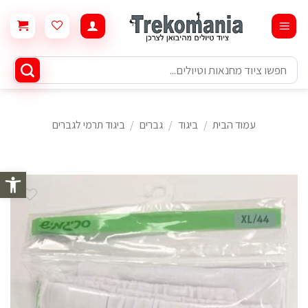
Ski
t
conten
חיפוש
עבור:
עמוד הבית
/
ביגוד
/
גברים
/
ביגוד תרמי לגברים
פתח סרגל 