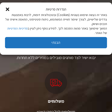
ניתן
ניתן
לבחור
לבחור
הגדרות פרטיות
את
את
באתר זה נעשה שימוש בעוגיות (Cookies) ובטכנולוגיות דומות, לרבות באמצעות
האפשרויות
האפשרויות
צדדים שלישיים, לצורך שיפור חוויית המשתמש, ניתוח סטטיסטי, התאמה אישית של
בעמוד
בעמוד
תכנים ושיווק.
המוצר
המוצר
המשך שימושך באתר מהווה הסכמה לכך. למידע נוסף ניתן לעיין ב
מדיניות הפרטיות
של האתר.
ציוד טיולים
הבנתי
מהיבואן לצרכן
יבוא ישיר לצד מותגים מובילים במחירים ללא תחרות.
משלוחים
משלוחים לכל רחבי הארץ