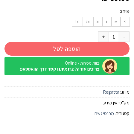
מידה
3XL
2XL
XL
L
M
S
כמות של מכנס גשם Regatta Pack-It שחור גברים
הוספה לסל
צוות מכירות / Online
צריכים עזרה? צרו איתנו קשר דרך הוואטסאפ
מותג:
Regatta
מק"ט:
אין מידע
קטגוריה:
מכנסי גשם