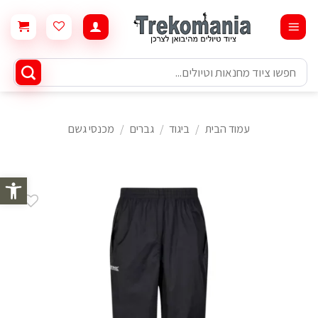
Ski
t
conten
חיפוש
עבור:
עמוד הבית
/
ביגוד
/
גברים
/
מכנסי גשם
פתח סרגל 