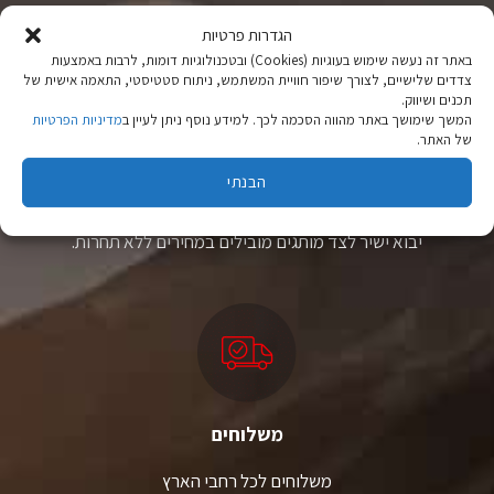
ניתן
ניתן
לבחור
לבחור
הגדרות פרטיות
את
את
באתר זה נעשה שימוש בעוגיות (Cookies) ובטכנולוגיות דומות, לרבות באמצעות
האפשרויות
האפשרויות
צדדים שלישיים, לצורך שיפור חוויית המשתמש, ניתוח סטטיסטי, התאמה אישית של
בעמוד
בעמוד
תכנים ושיווק.
המוצר
המוצר
המשך שימושך באתר מהווה הסכמה לכך. למידע נוסף ניתן לעיין ב
מדיניות הפרטיות
של האתר.
ציוד טיולים
הבנתי
מהיבואן לצרכן
יבוא ישיר לצד מותגים מובילים במחירים ללא תחרות.
משלוחים
משלוחים לכל רחבי הארץ