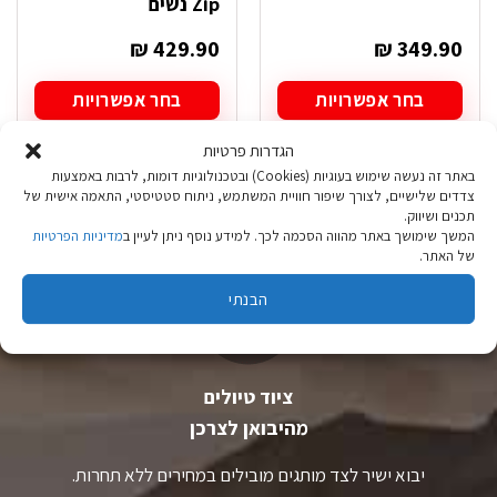
Zip נשים
₪
429.90
₪
349.90
בחר אפשרויות
בחר אפשרויות
למוצר
למוצר
זה
זה
הגדרות פרטיות
יש
יש
באתר זה נעשה שימוש בעוגיות (Cookies) ובטכנולוגיות דומות, לרבות באמצעות
מספר
מספר
צדדים שלישיים, לצורך שיפור חוויית המשתמש, ניתוח סטטיסטי, התאמה אישית של
סוגים.
סוגים.
תכנים ושיווק.
ניתן
ניתן
המשך שימושך באתר מהווה הסכמה לכך. למידע נוסף ניתן לעיין ב
מדיניות הפרטיות
לבחור
לבחור
של האתר.
את
את
האפשרויות
האפשרויות
הבנתי
בעמוד
בעמוד
המוצר
המוצר
ציוד טיולים
מהיבואן לצרכן
יבוא ישיר לצד מותגים מובילים במחירים ללא תחרות.