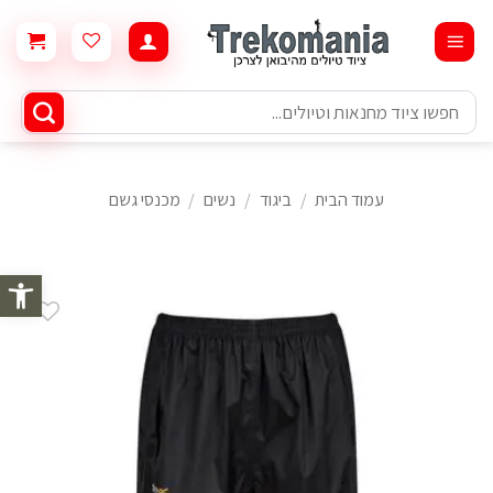
Ski
t
conten
חיפוש
עבור:
עמוד הבית
/
ביגוד
/
נשים
/
מכנסי גשם
פתח סרגל 