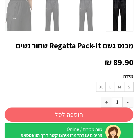
מכנס גשם Regatta Pack-It שחור נשים
₪
89.90
מידה
XL
L
M
S
כמות של מכנס גשם Regatta Pack-It שחור נשים
הוספה לסל
צוות מכירות / Online
צריכים עזרה? צרו איתנו קשר דרך הוואטסאפ