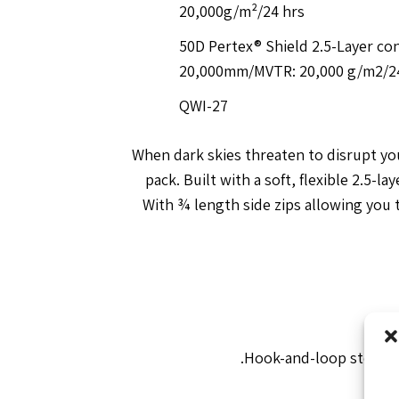
20,000g/m²/24 hrs
50D Pertex® Shield 2.5-Layer c
20,000mm/MVTR: 20,000 g/m2/2
QWI-27
When dark skies threaten to disrupt you
pack. Built with a soft, flexible 2.5-la
With ¾ length side zips allowing you t
Hook-and-loop storm fla