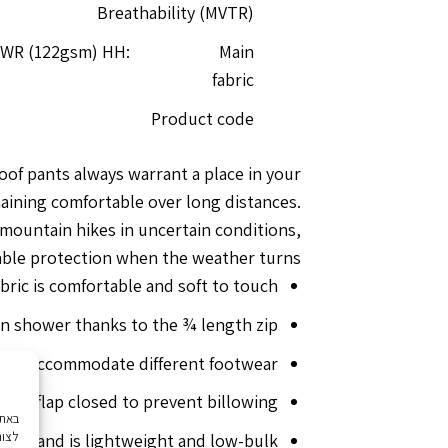
Breathability (MVTR)
 DWR (122gsm) HH:
Main
fabric
Product code
oof pants always warrant a place in your
aining comfortable over long distances.
 mountain hikes in uncertain conditions,
ble protection when the weather turns.
bric is comfortable and soft to touch.
en shower thanks to the ¾ length zip.
 to accommodate different footwear.
the flap closed to prevent billowing.
לצור
aistband is lightweight and low-bulk.