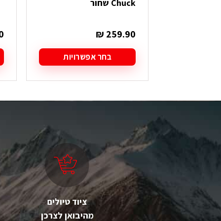
Chuck שחור
0
₪
259.90
בחר אפשרויות
למוצר
ל
זה
ז
יש
י
מספר
מ
סוגים.
סו
ניתן
ני
לבחור
ל
את
א
האפשרויות
ה
בעמוד
ב
המוצר
ה
ציוד טיולים
מהיבואן לצרכן