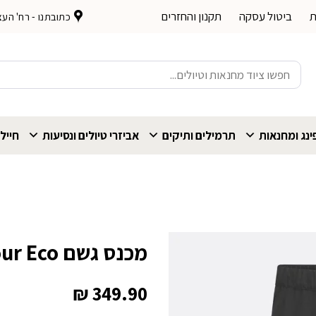
ת
ביטול עסקה
תקנון והחזרים
כתובתנו - רח' העצמאות 
חיפוש
עבור:
נג ומחנאות
תרמילים ותיקים
אביזרי טיולים ונסיעות
חייל
מכנס גשם Rab Downpour Eco שחור
₪
349.90