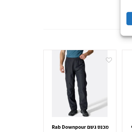
מכנס גשם Rab Downpour
מכנס ג