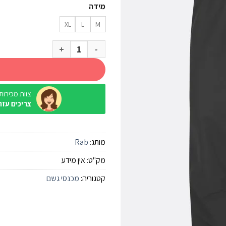
מידה
XL
L
M
כמות של מכנס גשם Rab Downpour Eco שחור
צוות מכירות / ine
צריכים עזר
מותג:
Rab
מק"ט:
אין מידע
קטגוריה:
מכנסי גשם