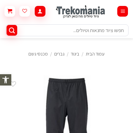
Ski
t
conten
חיפוש
עבור:
עמוד הבית
/
ביגוד
/
גברים
/
מכנסי גשם
פתח סרגל 