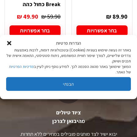
Break כחול כהה
המחיר
המחיר
₪
49.90
₪
59.90
₪
89.90
המקורי
הנוכחי
היה:
הוא:
בחר אפשרויות
בחר אפשרויות
₪ 49.90.
₪ 59.90.
למוצר
למוצר
הגדרות פרטיות
זה
זה
יש
יש
באתר זה נעשה שימוש בעוגיות (Cookies) ובטכנולוגיות דומות, לרבות באמצעות
מספר
מספר
צדדים שלישיים, לצורך שיפור חוויית המשתמש, ניתוח סטטיסטי, התאמה אישית של
תכנים ושיווק.
סוגים.
סוגים.
המשך שימושך באתר מהווה הסכמה לכך. למידע נוסף ניתן לעיין ב
מדיניות הפרטיות
ניתן
ניתן
של האתר.
לבחור
לבחור
את
את
הבנתי
האפשרויות
האפשרויות
בעמוד
בעמוד
המוצר
המוצר
ציוד טיולים
מהיבואן לצרכן
יבוא ישיר לצד מותגים מובילים במחירים ללא תחרות.