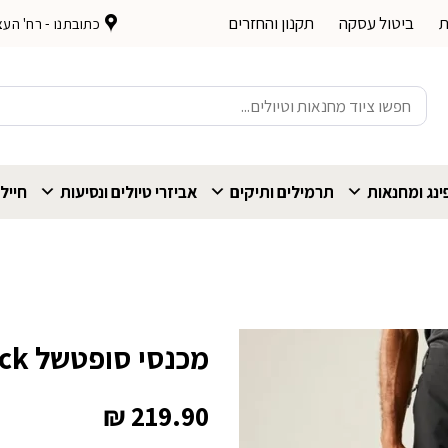
ת
ביטול עסקה
תקנון והחזרים
כתובתנו - רח' העצמאות 
חיפוש
עבור:
נג ומחנאות
תרמילים ותיקים
אביזרי טיולים ונסיעות
חייל
מכנסי סופטשל Regatta Questra V Black
₪
219.90