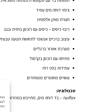
תוספות בד עם טקסטורה נמתחת מסוג
– 95% פוליאסט
ציפוי דוחה מים עמיד
חגורת מותן אלסטית
ריבוי כיסים – כיסים עם רוכסן בחזית ובגב
עיצוב ברכיים אנטומי לתחושת תנועה טבעית
מערכת אוורור ברגליים
פתיחה עם רוכסן בקרסול
עמידות בפני רוח
עשויים מחומרים ממוחזרים
טכנולוגיה:
Isoflex
– בד דוחה מים, מתייבש במהירות וגמי
לצור
המשך