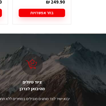
0
₪
249.90
בחר אפשרויות
למוצר
ל
זה
ז
יש
י
מספר
מ
סוגים.
סו
ניתן
ני
לבחור
ל
את
א
האפשרויות
ה
בעמוד
ב
המוצר
ה
ציוד טיולים
מהיבואן לצרכן
יבוא ישיר לצד מותגים מובילים במחירים ללא תחר