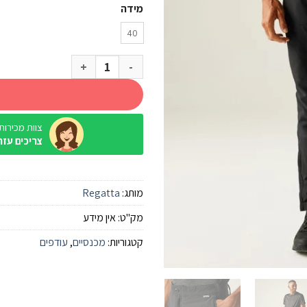
מידה
40
כמות של מכנסי סופטשל Regatta Questra V Black
צוות מכירות / ine
צריכים עזר
מותג:
Regatta
מק"ט:
אין מידע
קטגוריות:
מכנסיים
,
עודפים