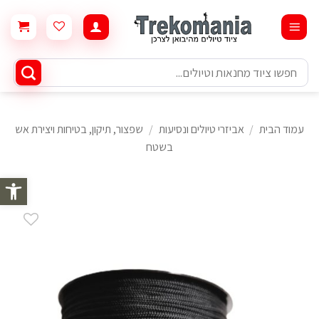
Ski
t
conten
חיפוש
עבור:
עמוד הבית
/
אביזרי טיולים ונסיעות
/
שפצור, תיקון, בטיחות ויצירת אש
בשטח
פתח סרגל 