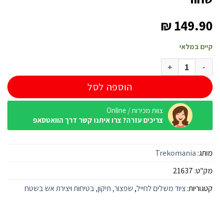
₪
149.90
קיים במלאי
כמות של מיתר מטכל 1.4 מ"מ 100 מטר דיינמה שחור
הוספה לסל
צוות מכירות / Online
צריכים עזרה? צרו איתנו קשר דרך הוואטסאפ
מותג:
Trekomania
מק"ט:
21637
קטגוריות:
ציוד משלים לחייל
,
שפצור, תיקון, בטיחות ויצירת אש בשטח