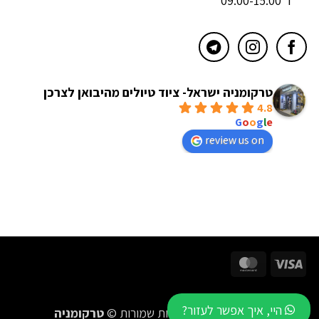
ו' 09:00-15:00
טרקומניה ישראל- ציוד טיולים מהיבואן לצרכן
4.8
powered by
G
o
o
g
l
e
review us on
MasterCard
Visa
היי, איך אפשר לעזור?
2016-2026 כל הזכויות שמורות ©
טרקומניה