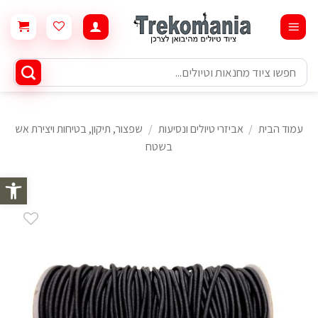
Ski
t
conten
חיפוש
עבור:
עמוד הבית
/
אביזרי טיולים ונסיעות
/
שפצור, תיקון, בטיחות ויצירת אש
בשטח
פתח סרגל 