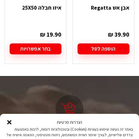
אבן אש Regatta
איזו חבלה 25X50
₪
19.90
₪
39.90
הוספה לסל
בחר אפשרויות
למוצר
זה
יש
מספר
סוגים.
ניתן
לבחור
את
האפשרויות
בעמוד
המוצר
הגדרות פרטיות
באתר זה נעשה שימוש בעוגיות (Cookies) ובטכנולוגיות דומות, לרבות באמצעות
ציוד טיולים
צדדים שלישיים, לצורך שיפור חוויית המשתמש, ניתוח סטטיסטי, התאמה אישית של