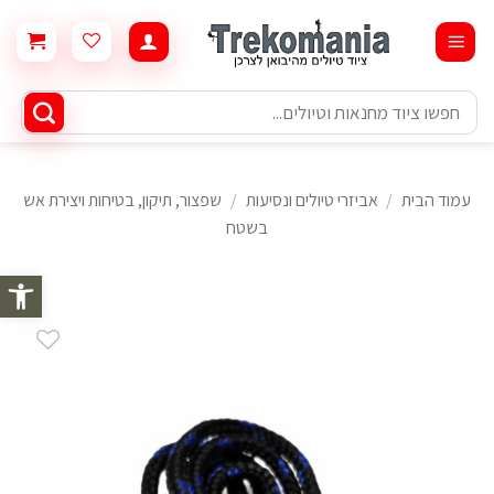
Ski
t
conten
חיפוש
עבור:
עמוד הבית
/
אביזרי טיולים ונסיעות
/
שפצור, תיקון, בטיחות ויצירת אש
בשטח
פתח סרגל 