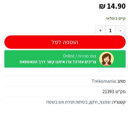
₪
14.90
קיים במלאי
כמות של מיתר+שאקל+מחזיק מפתחות
הוספה לסל
צוות מכירות / Online
צריכים עזרה? צרו איתנו קשר דרך הוואטסאפ
מותג:
Trekomania
מק"ט:
21393
קטגוריה:
שפצור, תיקון, בטיחות ויצירת אש בשטח