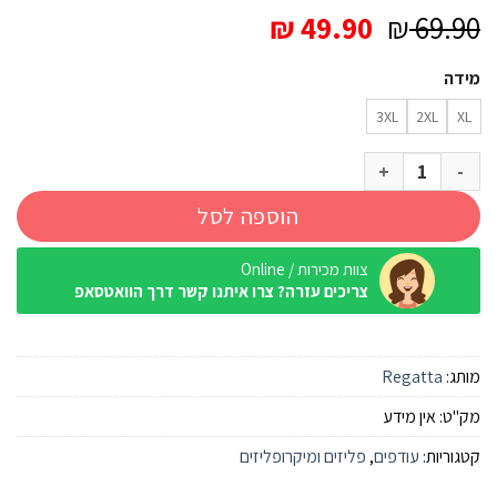
המחיר
המחיר
₪
49.90
₪
69.90
המקורי
הנוכחי
מידה
היה:
הוא:
₪ 49.90.
₪ 69.90.
3XL
2XL
XL
כמות של מיקרופליז Regatta Montes Moroccan Blue גברים
הוספה לסל
צוות מכירות / Online
צריכים עזרה? צרו איתנו קשר דרך הוואטסאפ
מותג:
Regatta
מק"ט:
אין מידע
קטגוריות:
עודפים
,
פליזים ומיקרופליזים