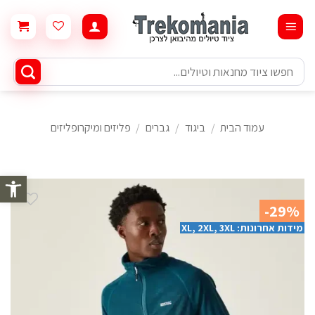
Ski
t
conten
חיפוש
עבור:
עמוד הבית
/
ביגוד
/
גברים
/
פליזים ומיקרופליזים
פתח סרגל 
-29%
מידות אחרונות: XL, 2XL, 3XL