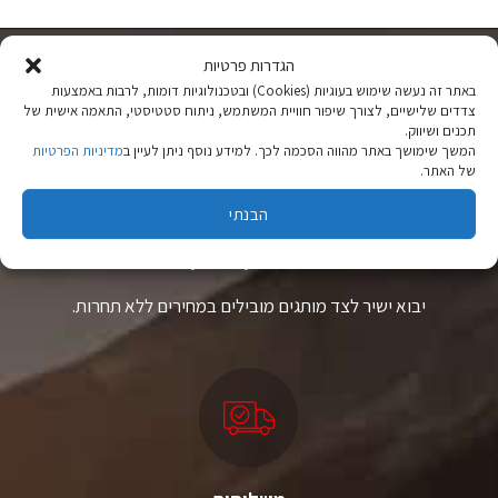
יש
יש
מספר
מספר
סוגים.
סוגים.
ניתן
ניתן
הגדרות פרטיות
לבחור
לבחור
באתר זה נעשה שימוש בעוגיות (Cookies) ובטכנולוגיות דומות, לרבות באמצעות
את
את
צדדים שלישיים, לצורך שיפור חוויית המשתמש, ניתוח סטטיסטי, התאמה אישית של
האפשרויות
האפשרויות
תכנים ושיווק.
בעמוד
בעמוד
המשך שימושך באתר מהווה הסכמה לכך. למידע נוסף ניתן לעיין ב
מדיניות הפרטיות
המוצר
המוצר
של האתר.
הבנתי
ציוד טיולים
מהיבואן לצרכן
יבוא ישיר לצד מותגים מובילים במחירים ללא תחרות.