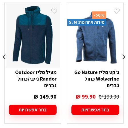
-50%
מידות אחרונות: S, M
ג’קט פליז Go Nature
מעיל פליז Outdoor
Wolverine כחול
Randor נייבי/כחול
גברים
גברים
המחיר
המחיר
₪
149.90
₪
99.90
₪
199.00
המקורי
הנוכחי
היה:
הוא:
בחר אפשרויות
בחר אפשרויות
₪ 99.90.
₪ 199.00.
למוצר
למוצר
זה
זה