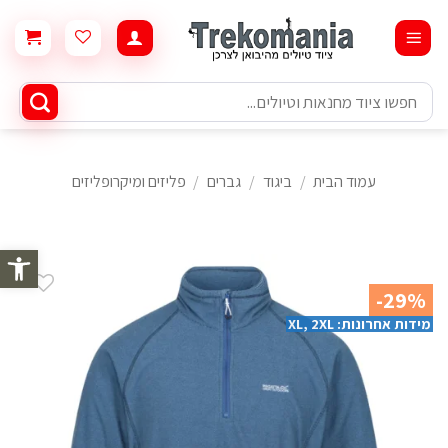
Ski
t
conten
חיפוש
עבור:
עמוד הבית
/
ביגוד
/
גברים
/
פליזים ומיקרופליזים
פתח סרגל 
-29%
מידות אחרונות: XL, 2XL