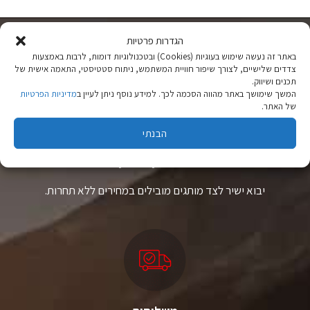
יש
יש
מספר
מספר
סוגים.
סוגים.
ניתן
ניתן
הגדרות פרטיות
לבחור
לבחור
באתר זה נעשה שימוש בעוגיות (Cookies) ובטכנולוגיות דומות, לרבות באמצעות
את
את
צדדים שלישיים, לצורך שיפור חוויית המשתמש, ניתוח סטטיסטי, התאמה אישית של
האפשרויות
האפשרויות
תכנים ושיווק.
בעמוד
בעמוד
המשך שימושך באתר מהווה הסכמה לכך. למידע נוסף ניתן לעיין ב
מדיניות הפרטיות
המוצר
המוצר
של האתר.
הבנתי
ציוד טיולים
מהיבואן לצרכן
יבוא ישיר לצד מותגים מובילים במחירים ללא תחרות.