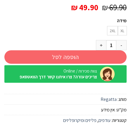
המחיר
המחיר
₪
49.90
₪
69.90
המקורי
הנוכחי
מידה
היה:
הוא:
₪ 49.90.
₪ 69.90.
2XL
XL
כמות של מיקרופליז Regatta Montes DynBlu/MnltD גברים
הוספה לסל
צוות מכירות / Online
צריכים עזרה? צרו איתנו קשר דרך הוואטסאפ
מותג:
Regatta
מק"ט:
אין מידע
קטגוריות:
עודפים
,
פליזים ומיקרופליזים