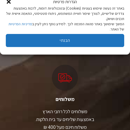
הגדרות פרטיות
האפשרויות
האפשרויות
בעמוד
בעמוד
באתר זה נעשה שימוש בעוגיות (Cookies) ובטכנולוגיות דומות, לרבות באמצעות
המוצר
המוצר
צדדים שלישיים, לצורך שיפור חוויית המשתמש, ניתוח סטטיסטי, התאמה אישית של
תכנים ושיווק.
המשך שימושך באתר מהווה הסכמה לכך. למידע נוסף ניתן לעיין ב
מדיניות הפרטיות
ציוד טיולים
של האתר.
מהיבואן לצרכן
הבנתי
יבוא ישיר לצד מותגים מובילים במחירים ללא תחרות.
משלוחים
משלוחים לכל רחבי הארץ
באמצעות שליחים עד בית הלקוח.
משלוח חינם מעל 400 ₪