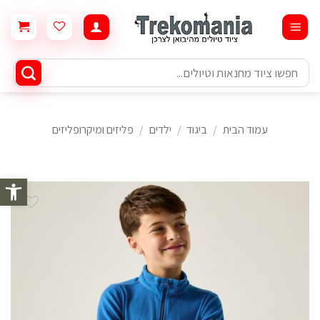
Ski
t
conten
חיפוש
עבור:
עמוד הבית
/
ביגוד
/
ילדים
/
פליזים ומיקרופליזים
פתח סרגל 