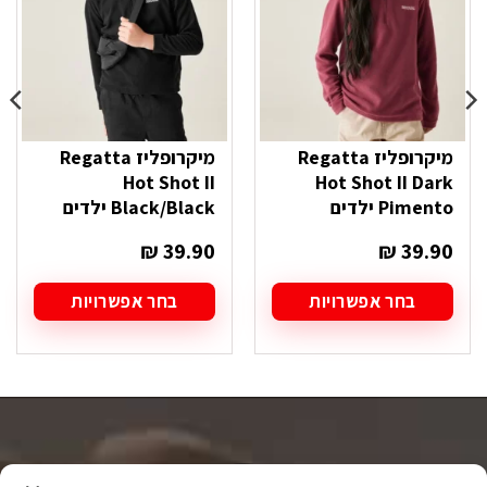
מיקרופליז Regatta
מיקרופליז Regatta
Hot Shot II
Hot Shot II Dark
Pimento ילדים
Black/Black ילדים
₪
39.90
₪
39.90
בחר אפשרויות
בחר אפשרויות
למוצר
למוצר
זה
זה
יש
יש
מספר
מספר
סוגים.
סוגים.
ניתן
ניתן
לבחור
לבחור
את
את