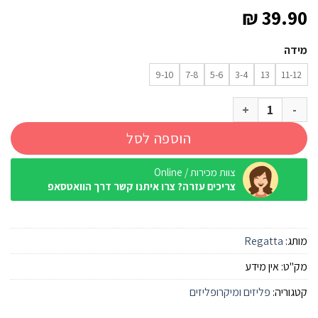
₪
39.90
מידה
9-10
7-8
5-6
3-4
13
11-12
כמות של מיקרופליז Regatta Hot Shot II OxfdBlu/Navy ילדים
הוספה לסל
צוות מכירות / Online
צריכים עזרה? צרו איתנו קשר דרך הוואטסאפ
מותג:
Regatta
מק"ט:
אין מידע
קטגוריה:
פליזים ומיקרופליזים