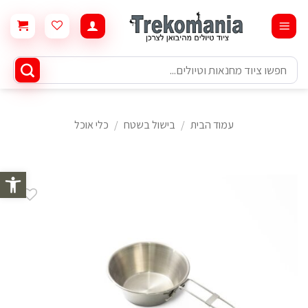
Ski
t
conten
חיפוש
עבור:
עמוד הבית
/
בישול בשטח
/
כלי אוכל
פתח סרגל 