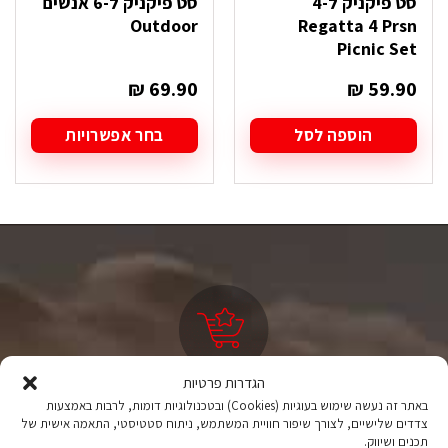
סט פיקניק ל-4
סט פיקניק ל-6 אנשים
Outdoor
Regatta 4 Prsn
Picnic Set
₪
69.90
₪
59.90
הוספה לסל
בחר אפשרויות
למוצר
זה
יש
מספר
סוגים.
ניתן
לבחור
את
האפשרויות
בעמוד
המוצר
הגדרות פרטיות
ציוד טיולים
באתר זה נעשה שימוש בעוגיות (Cookies) ובטכנולוגיות דומות, לרבות באמצעות
צדדים שלישיים, לצורך שיפור חוויית המשתמש, ניתוח סטטיסטי, התאמה אישית של
מהיבואן לצרכן
תכנים ושיווק.