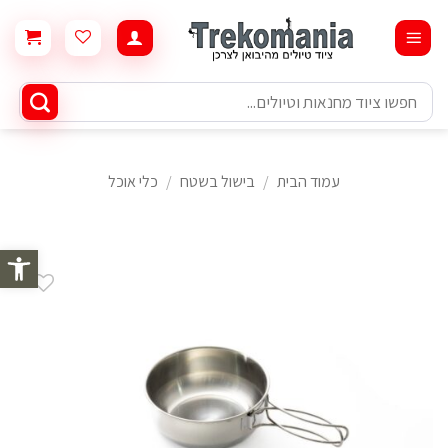
Ski
t
conten
חיפוש
עבור:
עמוד הבית
/
בישול בשטח
/
כלי אוכל
פתח סרגל 