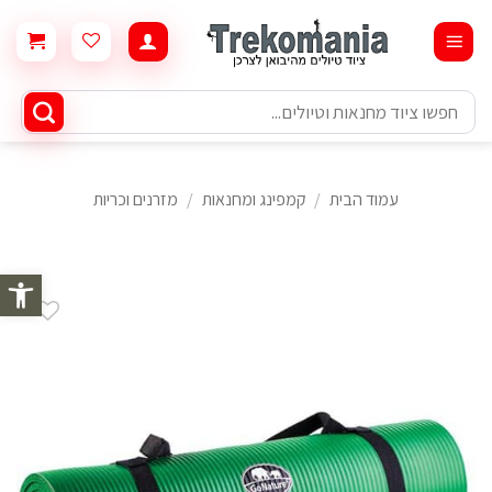
Ski
t
conten
חיפוש
עבור:
עמוד הבית
/
קמפינג ומחנאות
/
מזרנים וכריות
פתח סרגל 