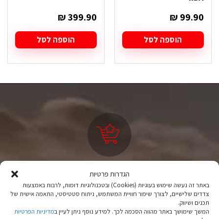
₪
399.90
₪
99.90
הוספה לסל
הוספה לסל
ציוד טיולים
הגדרות פרטיות
מהיבואן לצרכן
באתר זה נעשה שימוש בעוגיות (Cookies) ובטכנולוגיות דומות, לרבות באמצעות
צדדים שלישיים, לצורך שיפור חוויית המשתמש, ניתוח סטטיסטי, התאמה אישית של
תכנים ושיווק.
יבוא ישיר לצד מותגים מובילים במחירים ללא תחרות.
המשך שימושך באתר מהווה הסכמה לכך. למידע נוסף ניתן לעיין ב
מדיניות הפרטיות