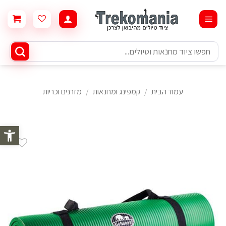
Ski
t
conten
חיפוש
עבור:
עמוד הבית
/
קמפינג ומחנאות
/
מזרנים וכריות
פתח סרגל 