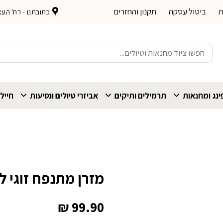
ת
ביטול עסקה
תקנון והחזרים
כתובתנו - רח' העצמאות 
חיפוש
עבור:
נג ומחנאות
תרמילים ותיקים
אביזרי טיולים ונסיעות
חייל
מזרן מתנפח זוגי לקמפי
₪
99.90