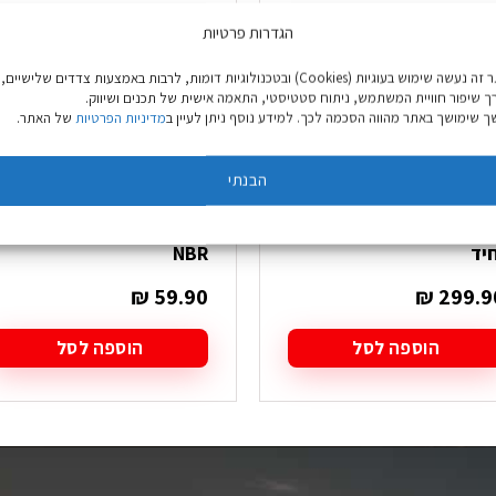
הגדרות פרטיות
באתר זה נעשה שימוש בעוגיות (Cookies) ובטכנולוגיות דומות, לרבות באמצעות צדדים שלישיים,
ך שיפור חוויית המשתמש, ניתוח סטטיסטי, התאמה אישית של תכנים ושיווק.
 שימושך באתר מהווה הסכמה לכך. למידע נוסף ניתן לעיין ב
מדיניות הפרטיות
של האתר.
הבנתי
מזרן JR Traverse Core XL
מזרן 1 ס"מ Go Nature
חיד
NBR
₪
59.90
₪
299.9
הוספה לסל
הוספה לסל