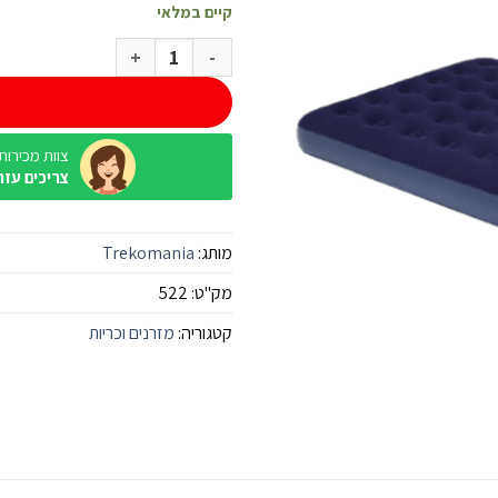
קיים במלאי
כמות של מזרן מתנפח זוגי לקמפינג 22 ס
צוות מכירות / ine
צריכים עזר
מותג:
Trekomania
מק"ט:
522
קטגוריה:
מזרנים וכריות