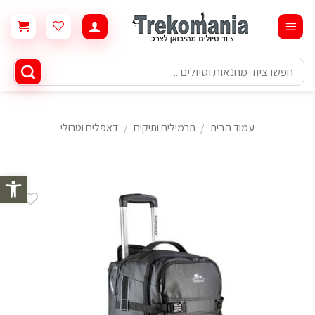
Ski
t
conten
חיפוש
עבור:
עמוד הבית
/
תרמילים ותיקים
/
דאפלים וטרולי
פתח סרגל 