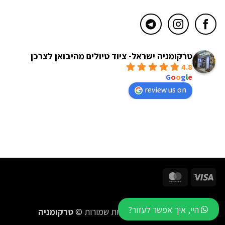
טרקומניה ישראל- ציוד טיולים מהיבואן לצרכן
4.8
powered by
G
o
o
g
l
e
review us on
MasterCard
Visa
היי, איך אפשר לעזור?
2016-2026 כל הזכויות שמורות ©
טרקומניה