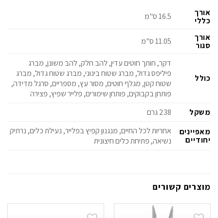
אורך
16.5 ס"מ
כללי
אורך
11.05 ס"מ
סגור
דקר, חותך חוטים עדין, להב חלק, להב משונן, מברג
פיליפס גדול, מברג שטוח בינוני, מברג שטוח גדול, מברג
כולל
שטוח קטן, מגלף חוטים, מסור עץ, מספריים, סרגל מדידה,
פותחן בקבוקים, פותחן שימורים, פלייר שפיץ, פצירה
משקל
238 גרם
אחריות לכל החיים, מנגנון קפיץ בפלייר, נעילת כלים, נרתיק
מאפיינים
יחודיים
נשיאה, פתיחת כלים חיצונית
מוצרים קשורים