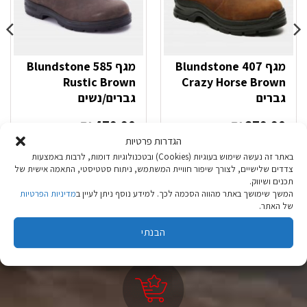
מגף Blundstone 407
מגף Blundstone 585
Rustic Brown
Crazy Horse Brown
גברים
גברים/נשים
₪
479.90
₪
379.90
הגדרות פרטיות
בחר אפשרויות
בחר אפשרויות
באתר זה נעשה שימוש בעוגיות (Cookies) ובטכנולוגיות דומות, לרבות באמצעות
צדדים שלישיים, לצורך שיפור חוויית המשתמש, ניתוח סטטיסטי, התאמה אישית של
למוצר
למוצר
תכנים ושיווק.
זה
זה
המשך שימושך באתר מהווה הסכמה לכך. למידע נוסף ניתן לעיין ב
מדיניות הפרטיות
יש
יש
של האתר.
מספר
מספר
סוגים.
סוגים.
הבנתי
ניתן
ניתן
לבחור
לבחור
את
את
האפשרויות
האפשרויות
בעמוד
בעמוד
המוצר
המוצר