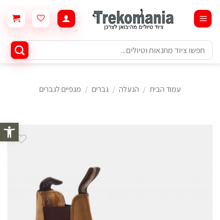
Ski
t
conten
חיפוש
עבור:
עמוד הבית
/
הנעלה
/
גברים
/
מגפיים לגברים
פתח סרגל 