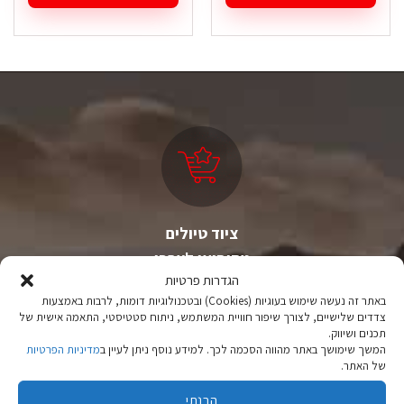
למוצר
זה
יש
מספר
סוגים.
ניתן
לבחור
את
האפשרויות
בעמוד
המוצר
ציוד טיולים
מהיבואן לצרכן
הגדרות פרטיות
יבוא ישיר לצד מותגים מובילים במחירים ללא תחרות.
באתר זה נעשה שימוש בעוגיות (Cookies) ובטכנולוגיות דומות, לרבות באמצעות
צדדים שלישיים, לצורך שיפור חוויית המשתמש, ניתוח סטטיסטי, התאמה אישית של
תכנים ושיווק.
המשך שימושך באתר מהווה הסכמה לכך. למידע נוסף ניתן לעיין ב
מדיניות הפרטיות
של האתר.
הבנתי