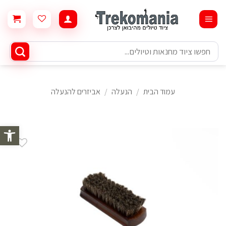
Ski
t
conten
חיפוש
עבור:
עמוד הבית
/
הנעלה
/
אביזרים להנעלה
פתח סרגל 