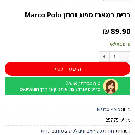
כרית במארז ספוג זכרון Marco Polo
₪
89.90
קיים במלאי
כמות של כרית במארז ספוג זכרון Marco Polo
הוספה לסל
צוות מכירות / Online
צריכים עזרה? צרו איתנו קשר דרך הוואטסאפ
מותג:
Marco Polo
מק"ט:
25775
קטגוריות:
חגורות כסף ואביזרים לטיסה
,
מזרנים וכריות