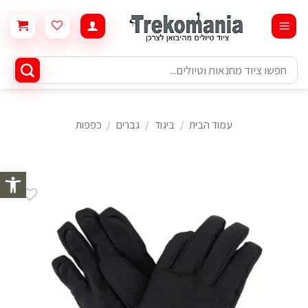
Ski
t
conten
חיפוש
עבור:
עמוד הבית
/
ביגוד
/
גברים
/
כפפות
פתח סרגל 