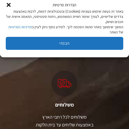
את
את
הגדרות פרטיות
האפשרויות
האפשרויות
באתר זה נעשה שימוש בעוגיות (Cookies) ובטכנולוגיות דומות, לרבות באמצעות
בעמוד
בעמוד
צדדים שלישיים, לצורך שיפור חוויית המשתמש, ניתוח סטטיסטי, התאמה אישית של
המוצר
המוצר
תכנים ושיווק.
המשך שימושך באתר מהווה הסכמה לכך. למידע נוסף ניתן לעיין ב
מדיניות הפרטיות
של האתר.
ציוד טיולים
מהיבואן לצרכן
הבנתי
יבוא ישיר לצד מותגים מובילים במחירים ללא תחרות.
משלוחים
משלוחים לכל רחבי הארץ
באמצעות שליחים עד בית הלקוח.