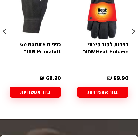
כפפות לקור קיצוני
כפפות Go Nature
Heat Holders שחור
Primaloft שחור
₪
69.90
₪
89.90
בחר אפשרויות
בחר אפשרויות
למוצר
למוצר
זה
זה
יש
יש
מספר
מספר
סוגים.
סוגים.
ניתן
ניתן
לבחור
לבחור