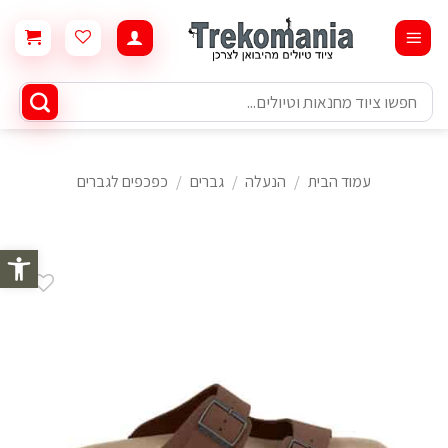
Ski
t
conten
חיפוש
עבור:
עמוד הבית
/
הנעלה
/
גברים
/
כפכפים לגברים
פתח סרגל 