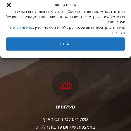
את
את
הגדרות פרטיות
האפשרויות
האפשרויות
באתר זה נעשה שימוש בעוגיות (Cookies) ובטכנולוגיות דומות, לרבות באמצעות
בעמוד
בעמוד
צדדים שלישיים, לצורך שיפור חוויית המשתמש, ניתוח סטטיסטי, התאמה אישית של
המוצר
המוצר
תכנים ושיווק.
המשך שימושך באתר מהווה הסכמה לכך. למידע נוסף ניתן לעיין ב
מדיניות הפרטיות
של האתר.
ציוד טיולים
מהיבואן לצרכן
הבנתי
יבוא ישיר לצד מותגים מובילים במחירים ללא תחרות.
משלוחים
משלוחים לכל רחבי הארץ
באמצעות שליחים עד בית הלקוח.