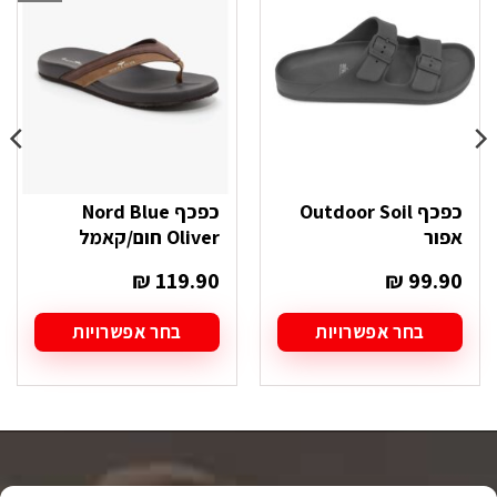
כפכף Outdoor Soil
כפכף Nord Blue
אפור
Oliver חום/קאמל
₪
119.90
₪
99.90
בחר אפשרויות
בחר אפשרויות
למוצר
למוצר
זה
זה
יש
יש
מספר
מספר
סוגים.
סוגים.
ניתן
ניתן
לבחור
לבחור