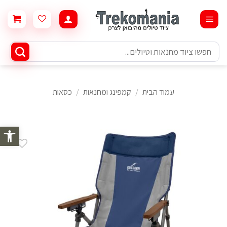
Ski
t
conten
חיפוש
עבור:
עמוד הבית
/
קמפינג ומחנאות
/
כסאות
פתח סרגל 