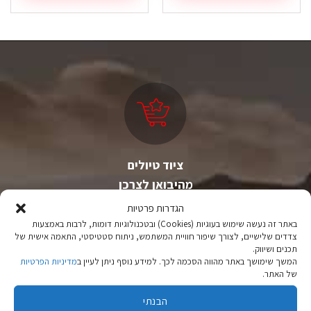
זה
יש
מספר
סוגים.
ניתן
לבחור
את
האפשרויות
בעמוד
המוצר
ציוד טיולים
מהיבואן לצרכן
הגדרות פרטיות
יבוא ישיר לצד מותגים מובילים במחירים ללא תחרות.
באתר זה נעשה שימוש בעוגיות (Cookies) ובטכנולוגיות דומות, לרבות באמצעות
צדדים שלישיים, לצורך שיפור חוויית המשתמש, ניתוח סטטיסטי, התאמה אישית של
תכנים ושיווק.
המשך שימושך באתר מהווה הסכמה לכך. למידע נוסף ניתן לעיין ב
מדיניות הפרטיות
של האתר.
הבנתי