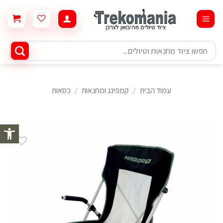
Ski
t
conten
חיפוש
עבור:
עמוד הבית
/
קמפינג ומחנאות
/
כסאות
פתח סרגל 