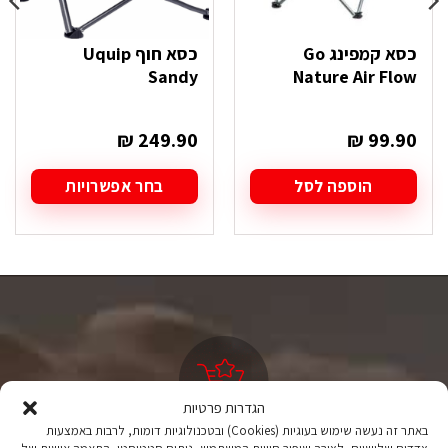
כסא קמפינג Go
כסא חוף Uquip
Sandy
Nature Air Flow
₪
249.90
₪
99.90
הוספה לסל
בחר אפשרויות
למוצר
זה
יש
מספר
סוגים.
ניתן
לבחור
את
האפשרויות
בעמוד
המוצר
הגדרות פרטיות
באתר זה נעשה שימוש בעוגיות (Cookies) ובטכנולוגיות דומות, לרבות באמצעות