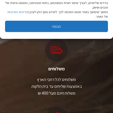
צדדים שלישיים, לצורך שיפור חוויית המשתמש, ניתוח סטטיסטי, התאמה אישית של
ציוד טיולים
תכנים ושיווק.
המשך שימושך באתר מהווה הסכמה לכך. למידע נוסף ניתן לעיין ב
מדיניות הפרטיות
מהיבואן לצרכן
של האתר.
יבוא ישיר לצד מותגים מובילים במחירים ללא תחרות.
הבנתי
משלוחים
משלוחים לכל רחבי הארץ
באמצעות שליחים עד בית הלקוח.
משלוח חינם מעל 400 ₪