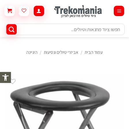
Ski
t
conten
חיפוש
עבור:
עמוד הבית
/
אביזרי טיולים ונסיעות
/
היגיינה
פתח סרגל 