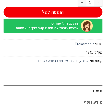
כמות של כסא אסלה מתקפל מרופד איכותי שחור
הוספה לסל
צוות מכירות / Online
צריכים עזרה? צרו איתנו קשר דרך הוואטסאפ
מותג:
Trekomania
מק"ט:
4941
קטגוריות:
היגיינה
,
כסאות
,
שירותים ורחצה בשטח
תיאור
מידע נוסף