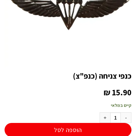
כנפי צניחה (כנפ"צ)
₪
15.90
קיים במלאי
כמות של כנפי צניחה (כנפ"צ)
הוספה לסל