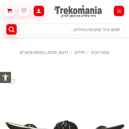
Ski
t
conten
חיפוש
עבור:
עמוד הבית
/
חיילים
/
דרגות, סיכות, כומתות ופאצ'ים
פתח סרגל 