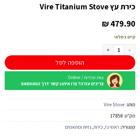
כירת עץ Vire Titanium Stove
₪
479.90
קיים במלאי
כמות של כירת עץ Vire Titanium Stove
הוספה לסל
צוות מכירות / Online
צריכים עזרה? צרו איתנו קשר דרך הוואטסאפ
מותג:
Vire Stove
מק"ט:
17858
קטגוריה:
ראשי גז, כירות, גזיות ומתאמים