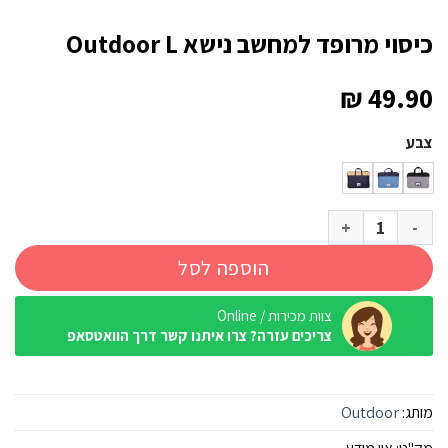
כיסוי מרופד למחשב נישא Outdoor L
₪
49.90
צבע
כמות של כיסוי מרופד למחשב נישא Outdoor L
הוספה לסל
צוות מכירות / Online
צריכים עזרה? צרו איתנו קשר דרך הוואטסאפ
מותג:
Outdoor