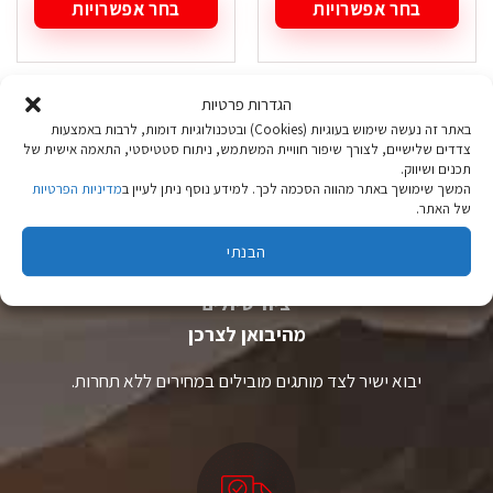
בחר אפשרויות
בחר אפשרויות
למוצר
למוצר
זה
זה
יש
יש
מספר
מספר
הגדרות פרטיות
סוגים.
סוגים.
באתר זה נעשה שימוש בעוגיות (Cookies) ובטכנולוגיות דומות, לרבות באמצעות
ניתן
ניתן
צדדים שלישיים, לצורך שיפור חוויית המשתמש, ניתוח סטטיסטי, התאמה אישית של
לבחור
לבחור
תכנים ושיווק.
את
את
המשך שימושך באתר מהווה הסכמה לכך. למידע נוסף ניתן לעיין ב
מדיניות הפרטיות
האפשרויות
האפשרויות
של האתר.
בעמוד
בעמוד
המוצר
המוצר
הבנתי
ציוד טיולים
מהיבואן לצרכן
יבוא ישיר לצד מותגים מובילים במחירים ללא תחרות.