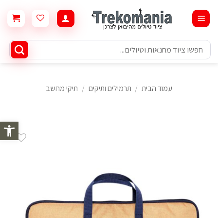
Ski
t
conten
חיפוש
עבור:
עמוד הבית
/
תרמילים ותיקים
/
תיקי מחשב
פתח סרגל 