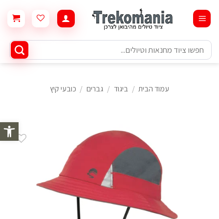
Ski
t
conten
חיפוש
עבור:
עמוד הבית
/
ביגוד
/
גברים
/
כובעי קיץ
פתח סרגל 