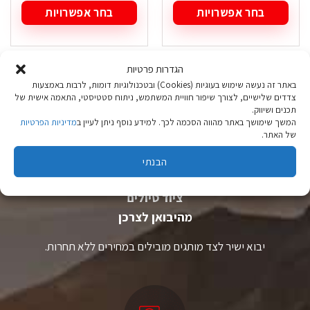
בחר אפשרויות
בחר אפשרויות
למוצר
למוצר
זה
זה
יש
יש
הגדרות פרטיות
מספר
מספר
סוגים.
סוגים.
באתר זה נעשה שימוש בעוגיות (Cookies) ובטכנולוגיות דומות, לרבות באמצעות
ניתן
ניתן
צדדים שלישיים, לצורך שיפור חוויית המשתמש, ניתוח סטטיסטי, התאמה אישית של
לבחור
לבחור
תכנים ושיווק.
את
את
המשך שימושך באתר מהווה הסכמה לכך. למידע נוסף ניתן לעיין ב
מדיניות הפרטיות
האפשרויות
האפשרויות
של האתר.
בעמוד
בעמוד
הבנתי
המוצר
המוצר
ציוד טיולים
מהיבואן לצרכן
יבוא ישיר לצד מותגים מובילים במחירים ללא תחרות.