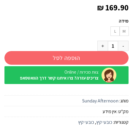
₪
169.90
מידה
L
M
כמות של כובע Sunday Afternoon Vaporlite Tempo Bucket Cayenne
הוספה לסל
צוות מכירות / Online
צריכים עזרה? צרו איתנו קשר דרך הוואטסאפ
מותג:
Sunday Afternoon
מק"ט:
אין מידע
קטגוריות:
כובעי קיץ
,
כובעי קיץ