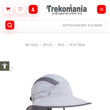
Ski
t
conten
חיפוש
עבור:
עמוד הבית
/
ביגוד
/
גברים
/
כובעי קיץ
פתח סרגל 