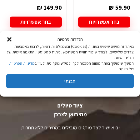
₪
149.90
₪
59.90
בחר אפשרויות
בחר אפשרויות
למוצר
למוצר
זה
זה
הגדרות פרטיות
יש
יש
באתר זה נעשה שימוש בעוגיות (Cookies) ובטכנולוגיות דומות, לרבות באמצעות
מספר
מספר
צדדים שלישיים, לצורך שיפור חוויית המשתמש, ניתוח סטטיסטי, התאמה אישית של
סוגים.
סוגים.
תכנים ושיווק.
ניתן
ניתן
המשך שימושך באתר מהווה הסכמה לכך. למידע נוסף ניתן לעיין ב
מדיניות הפרטיות
לבחור
לבחור
של האתר.
את
את
האפשרויות
האפשרויות
הבנתי
בעמוד
בעמוד
המוצר
המוצר
ציוד טיולים
מהיבואן לצרכן
יבוא ישיר לצד מותגים מובילים במחירים ללא תחרות.