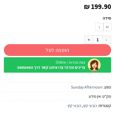
₪
199.90
מידה
L
M
כמות של כובע Sunday Afternoon Ultra-Adventure Pumice
הוספה לסל
צוות מכירות / Online
צריכים עזרה? צרו איתנו קשר דרך הוואטסאפ
מותג:
Sunday Afternoon
מק"ט:
אין מידע
קטגוריות:
כובעי קיץ
,
כובעי קיץ