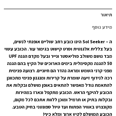
תיאור
מידע נוסף
ה – Sol Seeker הינו כובע רחב שוליים אופנתי לנשים,
בעל צללית אלגנטית וסרט קישוט בגימור עור. הכובע עשוי
מבד נושם משולב פוליאסטר ונייר ובעל מקדם הגנה UPF
50 להגנה מקסימלית בימים הארוכים של הקיץ בהם הגנה
מפני קרני השמש ומראה נהדר הם חיוניים. רצועה פנימית
רכה לנידוף זיעה שומרת על קרירות ומנגנון פנימי מתכוונן
להתאמת גודל מאפשר להתאים באופן מושלם ובקלות את
הכובע להיקף הראש. הכובע מתקפל ונארז במהירות
ובקלות בתיק או תרמיל ומוכן ללוות אתכם לכל מקום,
מקונצרט באוויר הפתוח ועד טיול ספונטני בחיק הטבע.
הכובע המושלם לקיץ ארוך ומלא כיף!