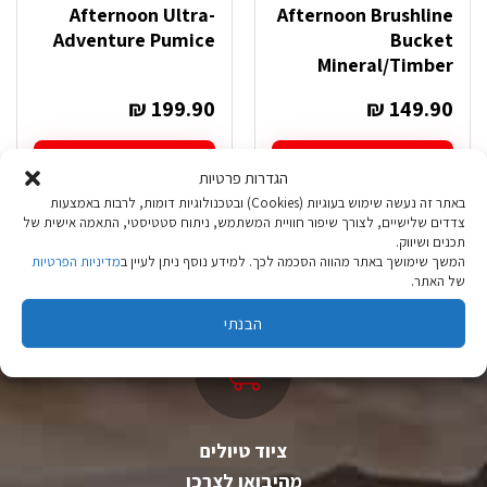
Afternoon Ultra-
Afternoon Brushline
Adventure Pumice
Bucket
Mineral/Timber
₪
199.90
₪
149.90
בחר אפשרויות
בחר אפשרויות
הגדרות פרטיות
למוצר
למוצר
באתר זה נעשה שימוש בעוגיות (Cookies) ובטכנולוגיות דומות, לרבות באמצעות
זה
זה
צדדים שלישיים, לצורך שיפור חוויית המשתמש, ניתוח סטטיסטי, התאמה אישית של
יש
יש
תכנים ושיווק.
מספר
מספר
המשך שימושך באתר מהווה הסכמה לכך. למידע נוסף ניתן לעיין ב
מדיניות הפרטיות
סוגים.
סוגים.
של האתר.
ניתן
ניתן
לבחור
לבחור
הבנתי
את
את
האפשרויות
האפשרויות
בעמוד
בעמוד
המוצר
המוצר
ציוד טיולים
מהיבואן לצרכן