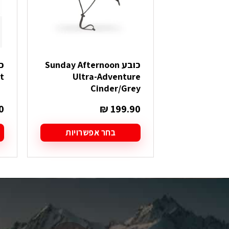
כובע Sunday Afternoon
Ultra-Adventure
et
Cinder/Grey
0
₪
199.90
בחר אפשרויות
למוצר
ל
זה
ז
יש
י
מספר
מ
סוגים.
סו
ניתן
ני
לבחור
ל