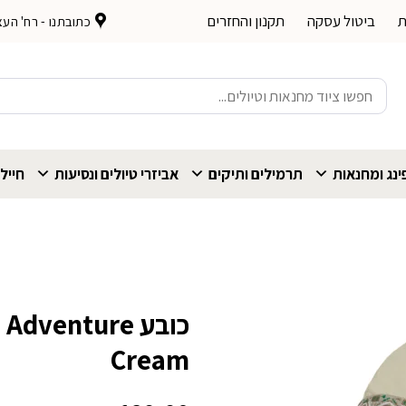
ת
ביטול עסקה
תקנון והחזרים
כתובתנו - רח' העצמאות 
חיפוש
עבור:
נג ומחנאות
תרמילים ותיקים
אביזרי טיולים ונסיעות
חייל
כובע venture
Cream