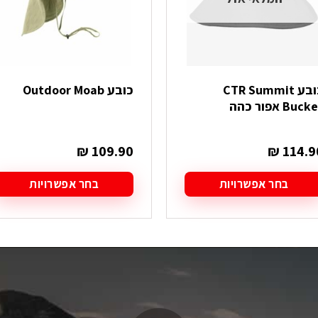
כובע CTR Summit
כובע Outdoor Moab
Buck אפור כהה
₪
109.90
₪
114.9
בחר אפשרויות
בחר אפשרויות
מוצר
למוצר
ה
זה
ש
יש
ספר
מספר
גים.
סוגים.
תן
ניתן
בחור
לבחור