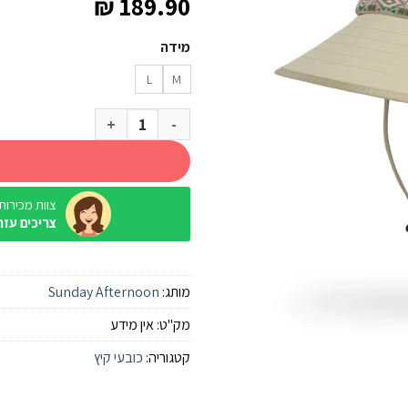
₪
189.90
מידה
L
M
כמות של כובע Sunday Afternoon Adventure Cream
צוות מכירות / ine
צריכים עזר
מותג:
Sunday Afternoon
מק"ט:
אין מידע
קטגוריה:
כובעי קיץ