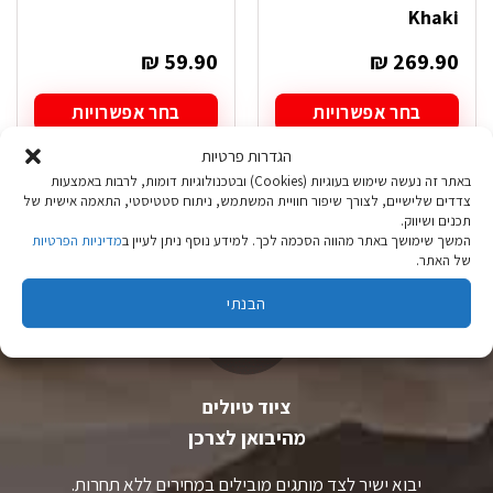
Khaki
₪
59.90
₪
269.90
בחר אפשרויות
בחר אפשרויות
למוצר
למוצר
הגדרות פרטיות
זה
זה
יש
יש
באתר זה נעשה שימוש בעוגיות (Cookies) ובטכנולוגיות דומות, לרבות באמצעות
צדדים שלישיים, לצורך שיפור חוויית המשתמש, ניתוח סטטיסטי, התאמה אישית של
מספר
מספר
תכנים ושיווק.
סוגים.
סוגים.
המשך שימושך באתר מהווה הסכמה לכך. למידע נוסף ניתן לעיין ב
מדיניות הפרטיות
ניתן
ניתן
של האתר.
לבחור
לבחור
את
את
הבנתי
האפשרויות
האפשרויות
בעמוד
בעמוד
המוצר
המוצר
ציוד טיולים
מהיבואן לצרכן
יבוא ישיר לצד מותגים מובילים במחירים ללא תחרות.