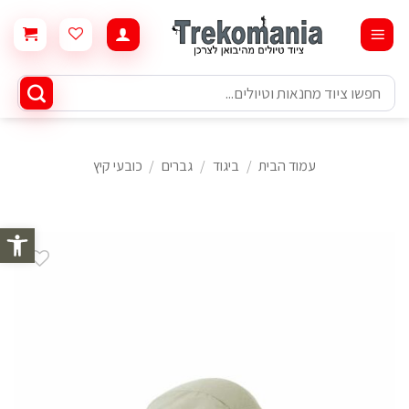
Ski
t
conten
חיפוש
עבור:
עמוד הבית
/
ביגוד
/
גברים
/
כובעי קיץ
פתח סרגל 