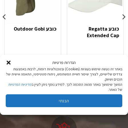
כובע Regatta
כובע Outdoor Gobi
Extended Cap
₪
99.90
₪
59.90
הגדרות פרטיות
באתר זה נעשה שימוש בעוגיות (Cookies) ובטכנולוגיות דומות, לרבות באמצעות
בחר אפשרויות
בחר אפשרויות
צדדים שלישיים, לצורך שיפור חוויית המשתמש, ניתוח סטטיסטי, התאמה אישית של
תכנים ושיווק.
למוצר
למוצר
המשך שימושך באתר מהווה הסכמה לכך. למידע נוסף ניתן לעיין ב
מדיניות הפרטיות
זה
זה
של האתר.
יש
יש
מספר
מספר
הבנתי
סוגים.
סוגים.
ניתן
ניתן
לבחור
לבחור
את
את
האפשרויות
האפשרויות