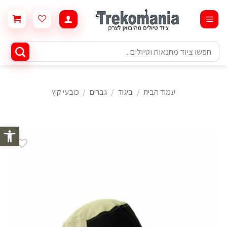
Ski
t
conten
חיפוש
עבור:
עמוד הבית
/
ביגוד
/
גברים
/
כובעי קיץ
פתח סרגל 