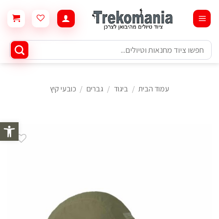
Ski
t
conten
חיפוש
עבור:
עמוד הבית
/
ביגוד
/
גברים
/
כובעי קיץ
פתח סרגל 