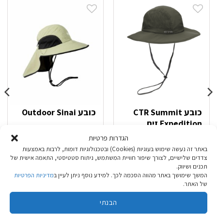
כובע CTR Summit
כובע Outdoor Sinai
Expedition זית
הגדרות פרטיות
באתר זה נעשה שימוש בעוגיות (Cookies) ובטכנולוגיות דומות, לרבות באמצעות
צדדים שלישיים, לצורך שיפור חוויית המשתמש, ניתוח סטטיסטי, התאמה אישית של
₪
109.90
₪
149.90
תכנים ושיווק.
המשך שימושך באתר מהווה הסכמה לכך. למידע נוסף ניתן לעיין ב
מדיניות הפרטיות
של האתר.
בחר אפשרויות
בחר אפשרויות
למוצר
למוצר
הבנתי
זה
זה