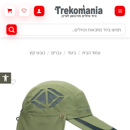
Ski
t
conten
חיפוש
עבור:
עמוד הבית
/
ביגוד
/
גברים
/
כובעי קיץ
פתח סרגל 