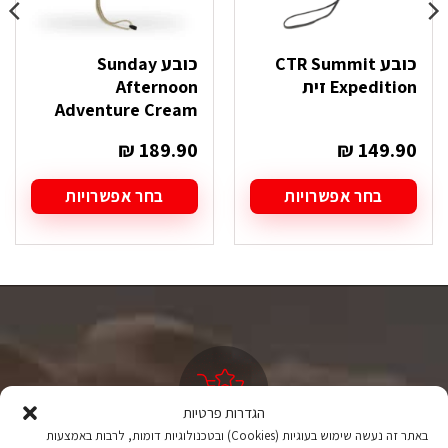
כובע CTR Summit
כובע Sunday
Expedition זית
Afternoon
Adventure Cream
₪
189.90
₪
149.90
בחר אפשרויות
בחר אפשרויות
למוצר
למוצר
זה
זה
יש
יש
מספר
מספר
סוגים.
סוגים.
ניתן
ניתן
לבחור
לבחור
את
את
האפשרויות
האפשרויות
בעמוד
בעמוד
המוצר
המוצר
הגדרות פרטיות
באתר זה נעשה שימוש בעוגיות (Cookies) ובטכנולוגיות דומות, לרבות באמצעות