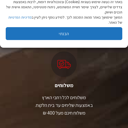
המוצר
המוצר
באתר זה נעשה שימוש בעוגיות (Cookies) ובטכנולוגיות דומות, לרבות באמצעות
צדדים שלישיים, לצורך שיפור חוויית המשתמש, ניתוח סטטיסטי, התאמה אישית של
תכנים ושיווק.
ציוד טיולים
המשך שימושך באתר מהווה הסכמה לכך. למידע נוסף ניתן לעיין ב
מדיניות הפרטיות
מהיבואן לצרכן
של האתר.
הבנתי
יבוא ישיר לצד מותגים מובילים במחירים ללא תחרות.
משלוחים
משלוחים לכל רחבי הארץ
באמצעות שליחים עד בית הלקוח.
משלוח חינם מעל 400 ₪