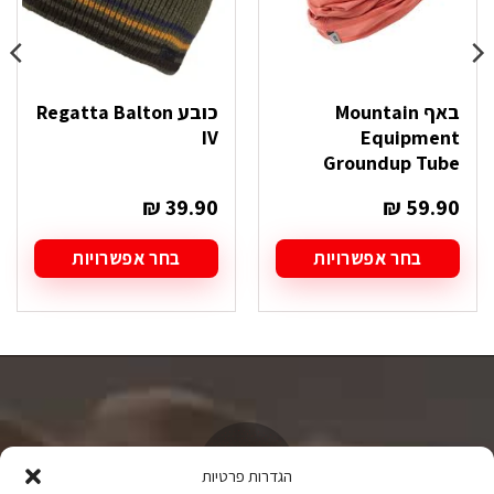
באף Mountain
כובע Regatta Balton
IV
Equipment
Groundup Tube
₪
39.90
₪
59.90
בחר אפשרויות
בחר אפשרויות
למוצר
למוצר
זה
זה
יש
יש
מספר
מספר
סוגים.
סוגים.
ניתן
ניתן
לבחור
לבחור
את
את
האפשרויות
האפשרויות
בעמוד
בעמוד
הגדרות פרטיות