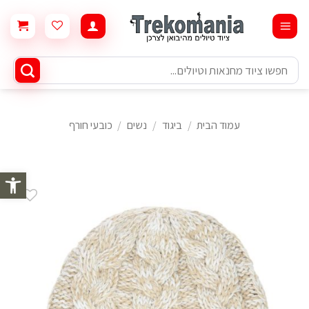
Ski
t
conten
חיפוש
עבור:
עמוד הבית
/
ביגוד
/
נשים
/
כובעי חורף
פתח סרגל 