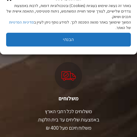
בעמוד
באתר זה נעשה שימוש בעוגיות (Cookies) ובטכנולוגיות דומות, לרבות באמצעות
המוצר
צדדים שלישיים, לצורך שיפור חוויית המשתמש, ניתוח סטטיסטי, התאמה אישית של
תכנים ושיווק.
המשך שימושך באתר מהווה הסכמה לכך. למידע נוסף ניתן לעיין ב
מדיניות הפרטיות
ציוד טיולים
של האתר.
מהיבואן לצרכן
הבנתי
יבוא ישיר לצד מותגים מובילים במחירים ללא תחרות.
משלוחים
משלוחים לכל רחבי הארץ
באמצעות שליחים עד בית הלקוח.
משלוח חינם מעל 400 ₪