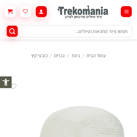
Ski
t
conten
חיפוש
עבור:
עמוד הבית
/
ביגוד
/
גברים
/
כובעי קיץ
פתח סרגל 