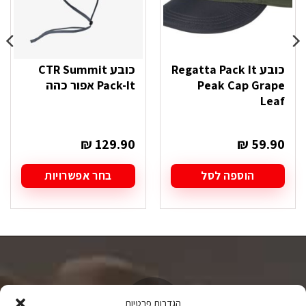
כובע Regatta Pack It
כובע CTR Summit
Peak Cap Grape
Pack-It אפור כהה
Leaf
₪
129.90
₪
59.90
הוספה לסל
בחר אפשרויות
למוצר
זה
יש
מספר
סוגים.
ניתן
לבחור
את
האפשרויות
הגדרות פרטיות