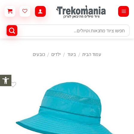
Ski
t
conten
חיפוש
עבור:
עמוד הבית
/
ביגוד
/
ילדים
/
כובעים
פתח סרגל 