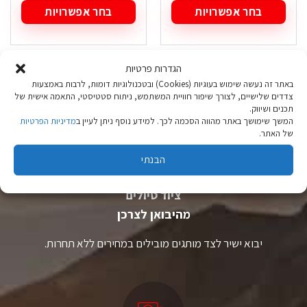
בחר אפשרויות
בחר אפשרויות
למוצר
למוצר
זה
זה
יש
יש
מספר
מספר
הגדרות פרטיות
סוגים.
סוגים.
באתר זה נעשה שימוש בעוגיות (Cookies) ובטכנולוגיות דומות, לרבות באמצעות
ניתן
ניתן
צדדים שלישיים, לצורך שיפור חוויית המשתמש, ניתוח סטטיסטי, התאמה אישית של
לבחור
לבחור
תכנים ושיווק.
את
את
המשך שימושך באתר מהווה הסכמה לכך. למידע נוסף ניתן לעיין ב
מדיניות הפרטיות
האפשרויות
האפשרויות
של האתר.
בעמוד
בעמוד
המוצר
המוצר
הבנתי
ציוד טיולים
מהיבואן לצרכן
יבוא ישיר לצד מותגים מובילים במחירים ללא תחרות.