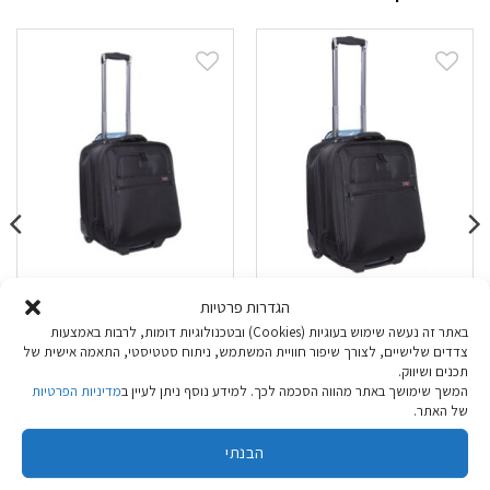
טרול מנהלים Marco
טרול מנהלים Marco
הגדרות פרטיות
Polo Palma
Polo Seville
באתר זה נעשה שימוש בעוגיות (Cookies) ובטכנולוגיות דומות, לרבות באמצעות
צדדים שלישיים, לצורך שיפור חוויית המשתמש, ניתוח סטטיסטי, התאמה אישית של
₪
449.90
₪
449.90
תכנים ושיווק.
המשך שימושך באתר מהווה הסכמה לכך. למידע נוסף ניתן לעיין ב
מדיניות הפרטיות
של האתר.
הוספה לסל
הוספה לסל
הבנתי