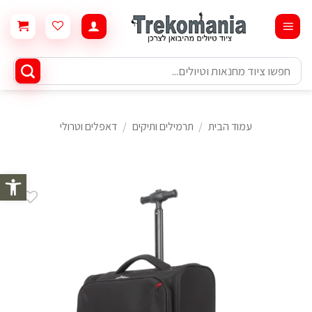
Ski
t
conten
חיפוש
עבור:
עמוד הבית
/
תרמילים ותיקים
/
דאפלים וטרולי
פתח סרגל 