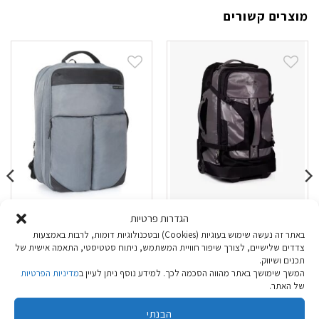
מוצרים קשורים
דפל Outdoor Base
תיק עלייה למטוס
הגדרות פרטיות
Outdoor Colombus
Camp Pro 26
באתר זה נעשה שימוש בעוגיות (Cookies) ובטכנולוגיות דומות, לרבות באמצעות
צדדים שלישיים, לצורך שיפור חוויית המשתמש, ניתוח סטטיסטי, התאמה אישית של
תכנים ושיווק.
₪
229.90
₪
489.90
המשך שימושך באתר מהווה הסכמה לכך. למידע נוסף ניתן לעיין ב
מדיניות הפרטיות
של האתר.
בחר אפשרויות
בחר אפשרויות
הבנתי