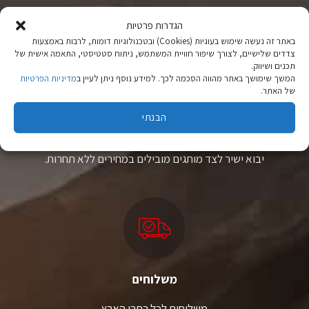
ניתן
ניתן
לבחור
לבחור
הגדרות פרטיות
את
את
באתר זה נעשה שימוש בעוגיות (Cookies) ובטכנולוגיות דומות, לרבות באמצעות
האפשרויות
האפשרויות
צדדים שלישיים, לצורך שיפור חוויית המשתמש, ניתוח סטטיסטי, התאמה אישית של
בעמוד
בעמוד
תכנים ושיווק.
המוצר
המוצר
המשך שימושך באתר מהווה הסכמה לכך. למידע נוסף ניתן לעיין ב
מדיניות הפרטיות
של האתר.
ציוד טיולים
הבנתי
מהיבואן לצרכן
יבוא ישיר לצד מותגים מובילים במחירים ללא תחרות.
משלוחים
משלוחים לכל רחבי הארץ