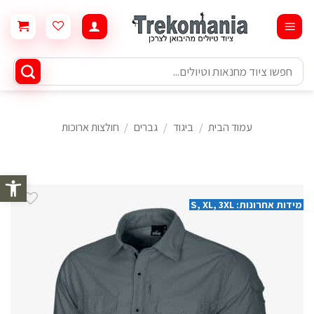
Ski
t
conten
חיפוש
עבור:
עמוד הבית
/
ביגוד
/
גברים
/
חולצות ארוכות
פתח סרגל 
מידות אחרונות: S, XL, 3XL