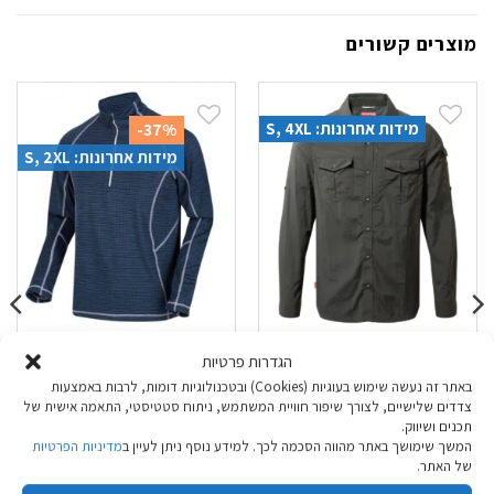
מוצרים קשורים
מידות אחרונות: S, 4XL
-37%
מידות אחרונות: S, 2XL
חולצת טיולים ארוכה
חולצת ספורט חצי
הגדרות פרטיות
Craghoppers NL
רוכסן Regatta
באתר זה נעשה שימוש בעוגיות (Cookies) ובטכנולוגיות דומות, לרבות באמצעות
Adventure אפור כהה
Yonder MoonLt
צדדים שלישיים, לצורך שיפור חוויית המשתמש, ניתוח סטטיסטי, התאמה אישית של
Denim גברים
תכנים ושיווק.
המשך שימושך באתר מהווה הסכמה לכך. למידע נוסף ניתן לעיין ב
מדיניות הפרטיות
המחיר
המחיר
₪
99.90
₪
159.00
₪
159.90
של האתר.