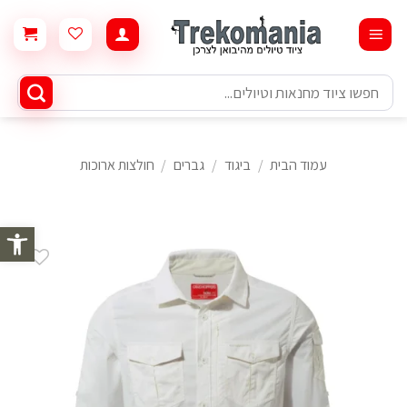
Ski
t
conten
חיפוש
עבור:
עמוד הבית
/
ביגוד
/
גברים
/
חולצות ארוכות
פתח סרגל 