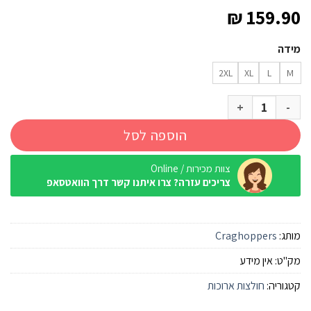
₪
159.90
מידה
2XL
XL
L
M
כמות של חולצת טיולים ארוכה Craghoppers NL Adventure לבן
הוספה לסל
צוות מכירות / Online
צריכים עזרה? צרו איתנו קשר דרך הוואטסאפ
מותג:
Craghoppers
מק"ט:
אין מידע
קטגוריה:
חולצות ארוכות