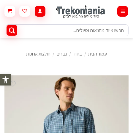
Ski
t
conten
חיפוש
עבור:
עמוד הבית
/
ביגוד
/
גברים
/
חולצות ארוכות
פתח סרגל 