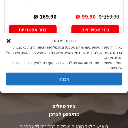
המחיר
המחיר
₪
169.90
₪
99.90
₪
159.00
המקורי
הנוכחי
היה:
הוא:
בחר אפשרויות
בחר אפשרויות
₪ 99.90.
₪ 159.00.
למוצר
למוצר
הגדרות פרטיות
זה
זה
באתר זה נעשה שימוש בעוגיות (Cookies) ובטכנולוגיות דומות, לרבות באמצעות
יש
יש
צדדים שלישיים, לצורך שיפור חוויית המשתמש, ניתוח סטטיסטי, התאמה אישית של
מספר
מספר
תכנים ושיווק.
סוגים.
סוגים.
המשך שימושך באתר מהווה הסכמה לכך. למידע נוסף ניתן לעיין ב
מדיניות הפרטיות
ניתן
ניתן
של האתר.
לבחור
לבחור
את
את
הבנתי
האפשרויות
האפשרויות
בעמוד
בעמוד
המוצר
המוצר
ציוד טיולים
מהיבואן לצרכן
יבוא ישיר לצד מותגים מובילים במחירים ללא תחרות.