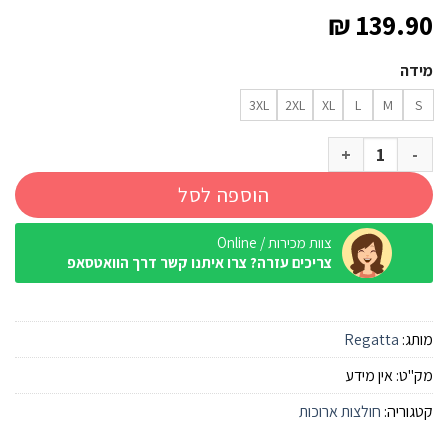
₪
139.90
מידה
3XL
2XL
XL
L
M
S
כמות של חולצת טיולים ארוכה מכופתרת Regatta Travel Light China Blue
הוספה לסל
צוות מכירות / Online
צריכים עזרה? צרו איתנו קשר דרך הוואטסאפ
מותג:
Regatta
מק"ט:
אין מידע
קטגוריה:
חולצות ארוכות