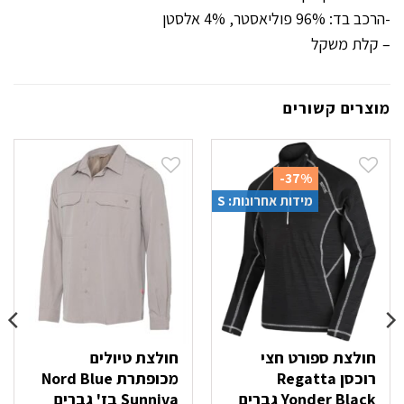
-הרכב בד: 96% פוליאסטר, 4% אלסטן
– קלת משקל
מוצרים קשורים
-37%
מידות אחרונות: S
חולצת ספורט חצי
חולצת טיולים
רוכסן Regatta
מכופתרת Nord Blue
Yonder Black גברים
Sunniva בז' גברים