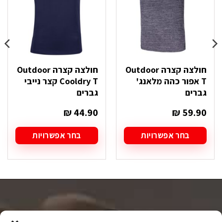
חולצה קצרה Outdoor
חולצה קצרה Outdoor
T אפור כהה מלאנג'
Cooldry T קצר נייבי
גברים
גברים
₪
44.90
₪
59.90
בחר אפשרויות
בחר אפשרויות
למוצר
למוצר
זה
זה
יש
יש
מספר
מספר
סוגים.
סוגים.
ניתן
ניתן
לבחור
לבחור
את
את