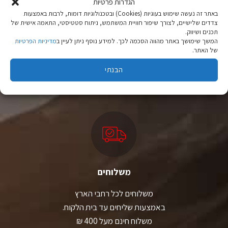
האפשרויות
האפשרויות
הגדרות פרטיות
בעמוד
בעמוד
באתר זה נעשה שימוש בעוגיות (Cookies) ובטכנולוגיות דומות, לרבות באמצעות
המוצר
המוצר
צדדים שלישיים, לצורך שיפור חוויית המשתמש, ניתוח סטטיסטי, התאמה אישית של
תכנים ושיווק.
המשך שימושך באתר מהווה הסכמה לכך. למידע נוסף ניתן לעיין ב
מדיניות הפרטיות
ציוד טיולים
של האתר.
מהיבואן לצרכן
הבנתי
יבוא ישיר לצד מותגים מובילים במחירים ללא תחרות.
משלוחים
משלוחים לכל רחבי הארץ
באמצעות שליחים עד בית הלקוח.
משלוח חינם מעל 400 ₪