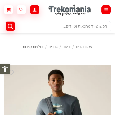
Ski
t
conten
חיפוש
עבור:
עמוד הבית
/
ביגוד
/
גברים
/
חולצות קצרות
פתח סרגל 