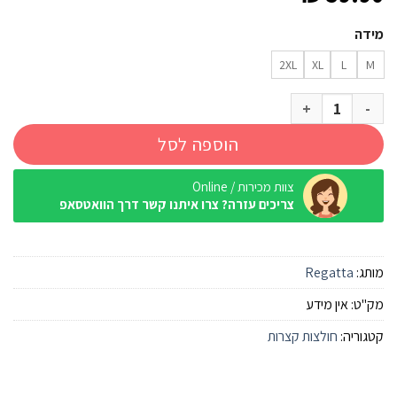
מידה
2XL
XL
L
M
כמות של חולצה Regatta Breezed אפור ענן
הוספה לסל
צוות מכירות / Online
צריכים עזרה? צרו איתנו קשר דרך הוואטסאפ
מותג:
Regatta
מק"ט:
אין מידע
קטגוריה:
חולצות קצרות